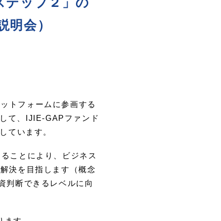
「ステップ２」の
説明会）
IEのプラットフォームに参画する
、IJIE-GAPファンド
定しています。
することにより、ビジネス
の解決を目指します（概念
投資判断できるレベルに向
ります。