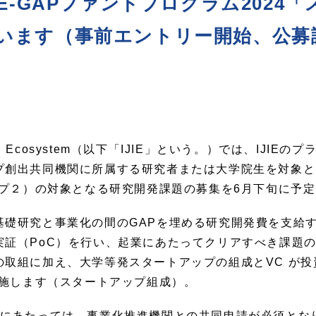
IE-GAPファンドプログラム2024
います（事前エントリー開始、公募
ovation Ecosystem（以下「IJIE」という。）では、IJ
創出共同機関に所属する研究者または大学院生を対象として
ップ２）の対象となる研究開発課題の募集を6月下旬に予
基礎研究と事業化の間のGAPを埋める研究開発費を支給
実証（PoC）を行い、起業にあたってクリアすべき課題
の取組に加え、大学等発スタートアップの組成とVC が
実施します（スタートアップ組成）。
募にあたっては、事業化推進機関との共同申請が必須とな